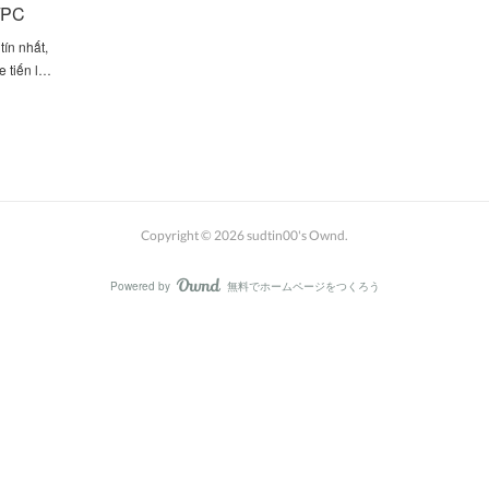
/PC
ín nhất,
e tiến l…
Copyright ©
2026
sudtin00's Ownd
.
Powered by
無料でホームページをつくろう
AmebaOwnd