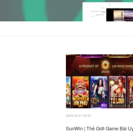
2024.03.21 05:55
SunWin | Thế Giới Game Bài Uy